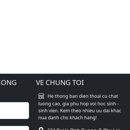
HONG
VE CHUNG TOI
He thong ban dien thoai cu chat
luong cao, gia phu hop voi hoc sinh -
sinh vien. Kem theo nhieu uu dai khac
nua danh cho khach hang!