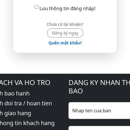
Lưu thông tin đăng nhập!
Chưa có tài khoản?
Đăng ký ngay
Quên mật khẩu?
ACH VA HO TRO
DANG KY NHAN T
BAO
h bao hanh
 doi tra / hoan tien
Nhap ten cua ban
h giao hang
hong tin khach hang