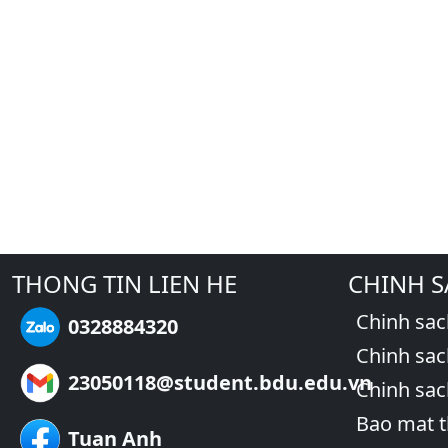
THONG TIN LIEN HE
CHINH S
Chinh sac
0328884320
Chinh sach
23050118@student.bdu.edu.vn
Chinh sac
Bao mat t
Tuan Anh