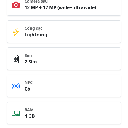
Camera sau
12 MP + 12 MP (wide+ultrawide)
Cổng sạc
Lightning
Sim
2 Sim
NFC
Có
RAM
4 GB